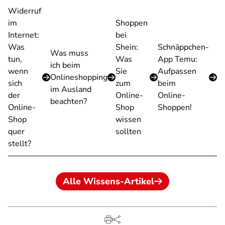
Widerruf
im
Shoppen
Internet:
bei
Was
Shein:
Schnäppchen-
Was muss
tun,
Was
App Temu:
ich beim
wenn
Sie
Aufpassen
Onlineshopping
sich
zum
beim
im Ausland
der
Online-
Online-
beachten?
Online-
Shop
Shoppen!
Shop
wissen
quer
sollten
stellt?
Alle Wissens-Artikel