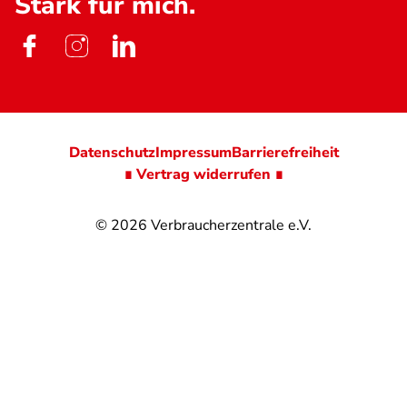
Stark für mich.
Datenschutz
Impressum
Barrierefreiheit
∎ Vertrag widerrufen ∎
© 2026
Verbraucherzentrale e.V.
@
@