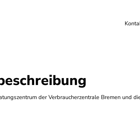
Konta
Umwelt
Gesundheit
Energie
Reis
beschreibung
ratungszentrum der Verbraucherzentrale Bremen und die