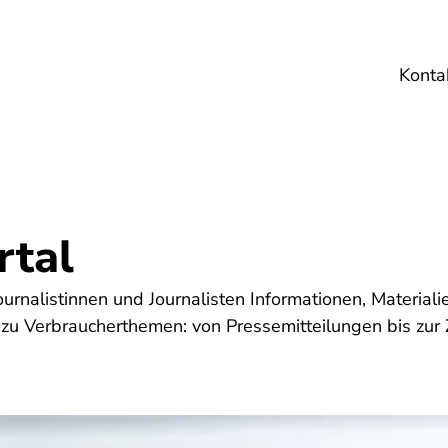
Konta
Umwelt
Gesundheit
Energie
Reis
rtal
ournalistinnen und Journalisten Informationen, Materia
ng zu Verbraucherthemen: von Pressemitteilungen bis zu