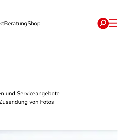
kt
Beratung
Shop
e
Verträge
lien und Serviceangebote
r Zusendung von Fotos