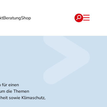
kt
Beratung
Shop
e
Verträge
 für einen
d um die Themen
heit sowie Klimaschutz,