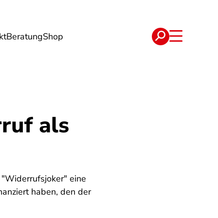
kt
Beratung
Shop
e
Verträge
ruf als
 "Widerrufsjoker" eine
nanziert haben, den der