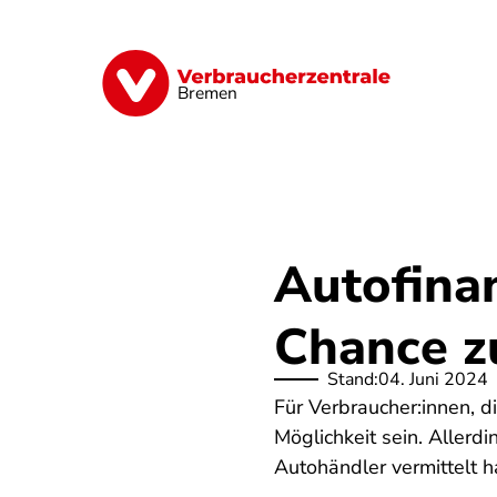
Direkt
zum
Inhalt
Finanzen
Digitales
Lebensmittel
Bremen
Autofinan
Chance z
Stand:
04. Juni 2024
Für Verbraucher:innen, d
Möglichkeit sein. Allerd
Autohändler vermittelt h