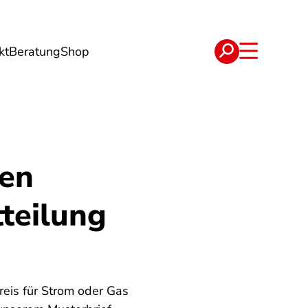
kt
Beratung
Shop
e
Verträge
gen
teilung
eis für Strom oder Gas