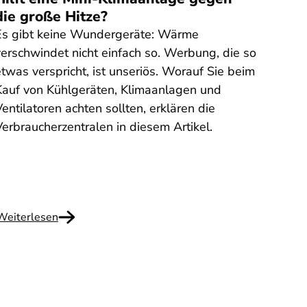
die große Hitze?
– lo
Es gibt keine Wundergeräte: Wärme
Sogen
verschwindet nicht einfach so. Werbung, die so
Tarif
twas verspricht, ist unseriös. Worauf Sie beim
Weg z
Kauf von Kühlgeräten, Klimaanlagen und
Strom
entilatoren achten sollten, erklären die
aber 
Verbraucherzentralen in diesem Artikel.
Die V
worau
Weiterlesen
Weite