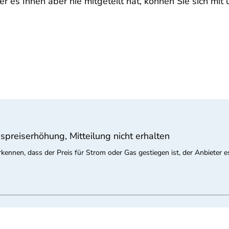
er es Ihnen aber nie mitgeteilt hat, können Sie sich mi
preiserhöhung, Mitteilung nicht erhalten
nnen, dass der Preis für Strom oder Gas gestiegen ist, der Anbieter es 