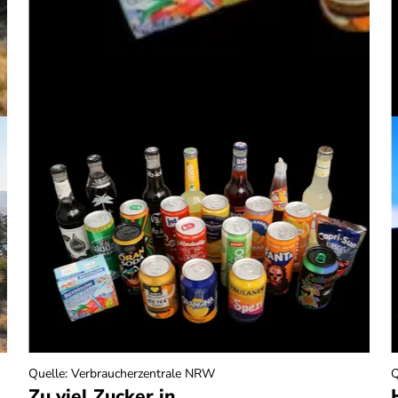
Quelle
:
Verbraucherzentrale NRW
Q
Zu viel Zucker in