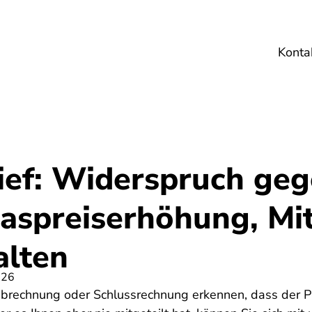
Konta
Umwelt
Gesundheit
Energie
Reis
ief: Widerspruch ge
aspreiserhöhung, Mit
alten
026
brechnung oder Schlussrechnung erkennen, dass der Pr