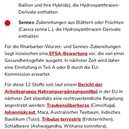
Baillon und ihre Hybride), die Hydroxyanthracen-
Derivate enthalten
Sennes
-Zubereitungen aus Blättern oder Früchten
(Cassia senna L.), die Hydroxyanthracen-Derivate
enthalten
Für die Rharbarber-Wurzel- und Sennes-Zubereitungen
liegt inzwischen eine
EFSA-Bewertung
vor, die von einer
Gesundheitsgefahr ausgeht. In nächster Zeit wird daher
eine Einstufung in Teil A oder B durch die EU-
Kommission erwartet.
Für diese 12 Stoffe soll laut einem
Bericht der
Arbeitsgruppe Nahrungsergänzungsmittel
in der EU in
nächster Zeit ebenfalls eine rechtsverbindliche Regelung
angestrebt werden:
Traubensilberkerze
(Cimicifuga),
Johanniskraut
, Maca, Australischer Teebaum, Indisches
Basilikum (Tulsi),
Tribulus terrestris
(Erdsternchen),
Schlafbeere (Ashwagandha, Withania somnifera),