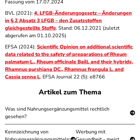
Fassung vom 17.07.2024
BVL (2021):
4. LFGB-Änderungsgesetz – Änderungen
in § 2 Absatz 3 LFGB – den Zusatzstoffen
gleichgestellte Stoffe
. Stand: 06.12.2021 (zuletzt
abgerufen am 01.10.2025)
EFSA (2024):
Scientific Opinion on additional scientific
data related to the safety of preparations of Rheum
palmatum L., Rheum officinale Baill. and their hybrids,
Rhamnus purshiana DC., Rhamnus frangula L. and
Cassia senna L
. EFSA Journal 22 (5): e8766
Artikel zum Thema
Was sind Nahrungsergänzungsmittel rechtlich
gesehen?
Kennzeichnung von
Werbung mit
Nahrungsergänzungsmitteln:
Gesundheit - meist