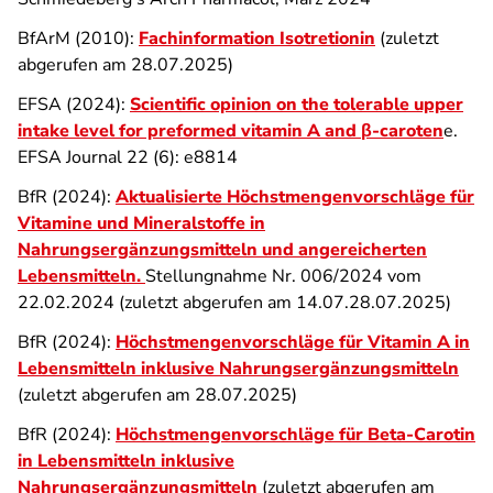
BfArM (2010):
Fachinformation Isotretionin
(zuletzt
abgerufen am 28.07.2025)
EFSA (2024):
Scientific opinion on the tolerable upper
intake level for preformed vitamin A and β‐caroten
e.
EFSA Journal 22 (6): e8814
BfR (2024):
Aktualisierte Höchstmengenvorschläge für
Vitamine und Mineralstoffe in
Nahrungsergänzungsmitteln und angereicherten
Lebensmitteln
.
Stellungnahme Nr. 006/2024 vom
22.02.2024 (zuletzt abgerufen am 14.07.28.07.2025)
BfR (2024):
Höchstmengenvorschläge für Vitamin A in
Lebensmitteln inklusive Nahrungsergänzungsmitteln
(zuletzt abgerufen am 28.07.2025)
BfR (2024):
Höchstmengenvorschläge für Beta-Carotin
in Lebensmitteln inklusive
Nahrungsergänzungsmitteln
(zuletzt abgerufen am