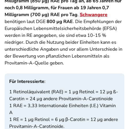
Milligramm (850 µg) RAE pro Tag an, ab 65 Jahren nur
noch 0,8 Milligramm, für Frauen ab 19 Jahren 0,7
Milligramm (700 µg) RAE pro Tag
.
Schwangere
benötigen laut DGE
800 µg RAE
. Die Empfehlungen der
Europäischen Lebensmittelsicherheitsbehörde (EFSA)
werden in RE angegeben, sie sind etwa 10-15 %
niedriger. Durch die Nutzung beider Einheiten kann es
unterschiedliche Angaben und vor allem Unterschiede in
der Bewertung von pflanzlichen Lebensmitteln als
Provitamin-A-Quelle geben.
Für Interessierte
:
1 Retinoläquivalent (RAE) = 1 µg Retinol = 12 µg ß-
Carotin = 24 µg andere Provitamin-A-Carotinoide
1 RAE = 3,33 Internationale Einheiten (I.E.) Vitamin
A
1 RE = 1 μg Retinol = 6 μg β-Carotin = 12 μg andere
Provitamin-A-Carotinoide.