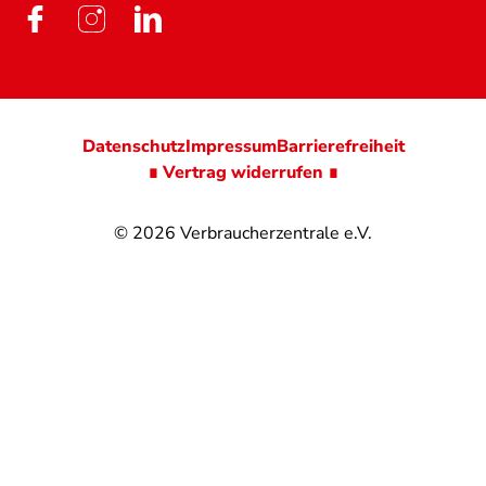
Datenschutz
Impressum
Barrierefreiheit
∎ Vertrag widerrufen ∎
© 2026
Verbraucherzentrale e.V.
@
@