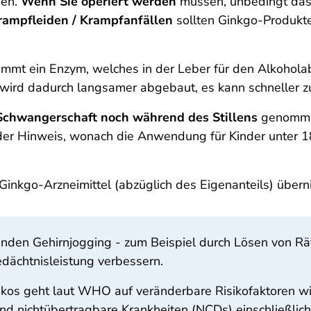
en.
Wenn Sie operiert werden
müssen, unbedingt das 
ampfleiden / Krampfanfällen
sollten Ginkgo-Produkte
emmt ein Enzym, welches in der Leber für den Alkohola
ird dadurch langsamer abgebaut, es kann schneller z
Schwangerschaft noch während des Stillens
genommen
nder Hinweis, wonach die Anwendung für Kinder unter 1
e Ginkgo-Arzneimittel (abzüglich des Eigenanteils) über
unden Gehirnjogging - zum Beispiel durch Lösen von R
ächtnis­leistung verbessern.
sikos geht laut WHO auf veränderbare
Risikofaktoren wi
 und nichtübertragbare Krankheiten (NCDs) einschließlic