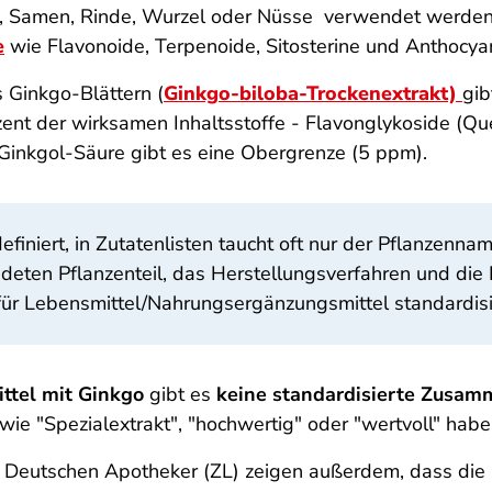
r, Samen, Rinde, Wurzel oder Nüsse verwendet werden.
e
wie Flavonoide, Terpenoide, Sitosterine und Anthocya
s Ginkgo-Blättern (
Ginkgo-biloba-Trockenextrakt)
gib
ozent der wirksamen Inhaltsstoffe - Flavon­glykoside (
Ginkgol-Säure gibt es eine Obergrenze (5 ppm).
efiniert, in Zutatenlisten taucht oft nur der Pflanzennam
ndeten Pflanzenteil, das Herstellungsverfahren und di
für Lebensmittel/Nahrungsergänzungsmittel standardis
ttel mit Ginkgo
gibt es
keine standardisierte Zusam
e wie "Spezialextrakt", "hochwertig" oder "wertvoll" ha
r Deutschen Apotheker (ZL) zeigen außerdem, dass die