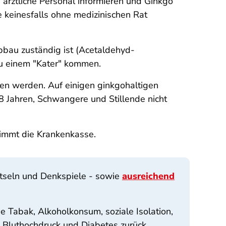
ärztliche Personal informieren und Ginkgo
 keinesfalls ohne medizinischen Rat
bbau zuständig ist (Acetaldehyd-
u einem "Kater" kommen.
 werden. Auf einigen ginkgohaltigen
8 Jahren, Schwangere und Stillende nicht
nimmt die Krankenkasse.
ätseln und Denkspiele - sowie
ausreichend
e Tabak, Alkoholkonsum, soziale Isolation,
h Bluthochdruck und Diabetes zurück.