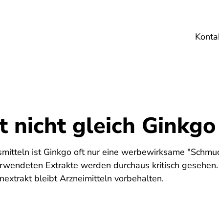
Konta
Umwelt
Gesundheit
Energie
Reis
t nicht gleich Ginkgo
itteln ist Ginkgo oft nur eine werbewirksame "Schmuck
erwendeten Extrakte werden durchaus kritisch gesehen
xtrakt bleibt Arzneimitteln vorbehalten.