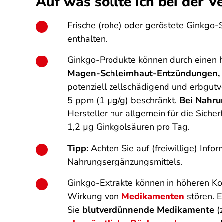
Auf was sollte ich bei der
Frische (rohe) oder geröstete Ginkgo
enthalten.
Ginkgo-Produkte können durch einen 
Magen-Schleimhaut-Entzündungen, 
potenziell zellschädigend und erbgutv
5 ppm (1 µg/g) beschränkt.
Bei Nahru
Hersteller nur allgemein für die Sich
1,2 µg Ginkgolsäuren pro Tag.
Tipp:
Achten Sie auf (freiwillige) In
Nahrungsergänzungsmittels.
Ginkgo-Extrakte können in höheren Ko
Wirkung von
Medikamenten
stören. 
Sie
blut­verdünnende Medikamente
(z