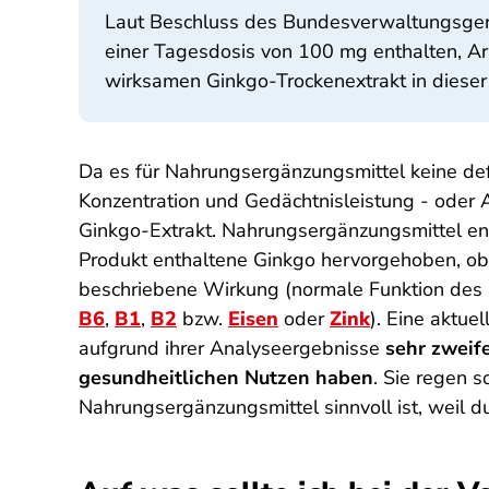
Laut Beschluss des Bundesverwaltungsgeri
einer Tagesdosis von 100 mg enthalten, Ar
wirksamen Ginkgo-Trockenextrakt in dieser
Da es für Nahrungs­ergänzungs­mittel keine de
Konzentration und Gedächtnis­leistung - oder 
Ginkgo-Extrakt. Nahrungsergänzungsmittel ent
Produkt enthaltene Ginkgo hervorgehoben, ob
beschriebene Wirkung (normale Funktion des N
B6
,
B1
,
B2
bzw.
Eisen
oder
Zink
). Eine aktue
aufgrund ihrer Analyseergebnisse
sehr zweif
gesundheitlichen Nutzen haben
. Sie regen 
Nahrungsergänzungsmittel sinnvoll ist, weil d