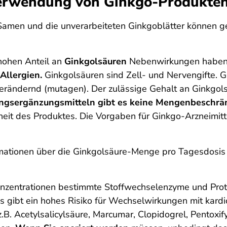
 Verwendung von Ginkgo-Produkte
-Samen und die unverarbeiteten Ginkgoblätter können g
hohen Anteil an
Ginkgolsäuren
Nebenwirkungen haben,
Allergien.
Ginkgolsäuren sind Zell- und Nervengifte. 
erändernd (mutagen). Der zulässige Gehalt an Ginkgol­sä
ngsergänzungsmitteln gibt es keine Mengenbeschrä
erheit des Produktes. Die Vorgaben für Ginkgo-Arzneimi
formationen über die Ginkgolsäure-Menge pro Tagesdosi
nzentrationen bestimmte Stoffwechsel­enzyme und Prot
Es gibt ein hohes Risiko für Wechselwirkungen mit ka
.B. Acetyl­salicyl­säure, Marcumar, Clopidogrel, Pentoxi