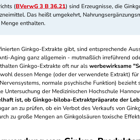
chts (
BVerwG 3 B 36.21
) sind Erzeugnisse, die Ginkg
zneimittel. Das heißt umgekehrt, Nahrungsergänzungsm
 Menge enthalten.
finierten Ginkgo-Extrakte gibt, sind entsprechende Au
Anti-Aging ganz allgemein - mutmaßlich irreführend ode
halten Ginkgo-Extrakte oft nur als
werbewirksame "S
wohl dessen Menge (oder der verwendete Extrakt) für 
ervensystems, normale psychische Funktion) bezieht s
lle Untersuchung der Medizinischen Hochschule Hannover
elhaft ist, ob Ginkgo-biloba-Extraktpräparate der Le
sogar an zu prüfen, ob ein Verbot des Verkaufs von Gink
urch zu große Mengen an Ginkgolsäuren toxische Effekt