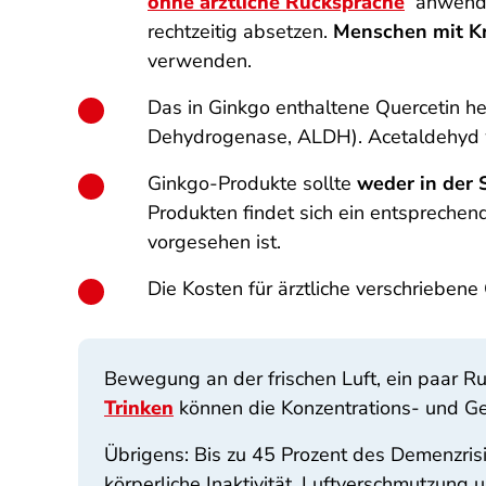
ohne ärztliche Rücksprache
anwend
rechtzeitig absetzen.
Menschen mit Kr
verwenden.
Das in Ginkgo enthaltene Quercetin h
Dehydrogenase, ALDH). Acetaldehyd w
Ginkgo-Produkte sollte
weder in der 
Produkten findet sich ein entspreche
vorgesehen ist.
Die Kosten für ärztliche verschrieben
Bewegung an der frischen Luft, ein paar R
Trinken
können die Konzentrations- und Ged
Übrigens: Bis zu 45 Prozent des Demenzri
körperliche Inaktivität, Luftverschmutzung