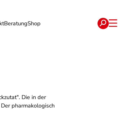
kt
Beratung
Shop
e
Verträge
zutat". Die in der
. Der pharmakologisch