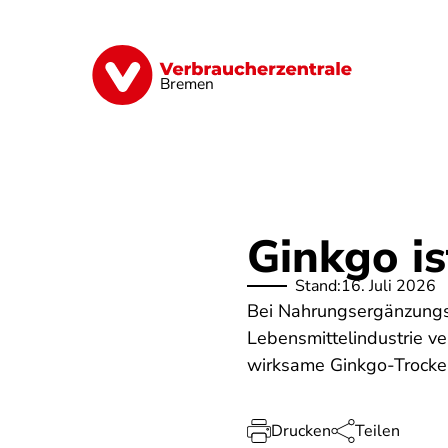
Direkt
zum
Inhalt
Finanzen
Digitales
Lebensmittel
Bremen
Ginkgo is
Stand:
16. Juli 2026
Bei Nahrungsergänzungsm
Lebensmittelindustrie v
wirksame Ginkgo-Trockene
Drucken
Teilen