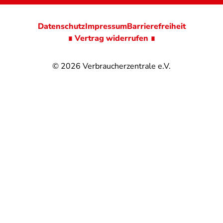
Datenschutz
Impressum
Barrierefreiheit
∎ Vertrag widerrufen ∎
© 2026
Verbraucherzentrale e.V.
@
@