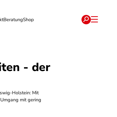
kt
Beratung
Shop
e
Verträge
ten - der
swig-Holstein: Mit
m Umgang mit gering