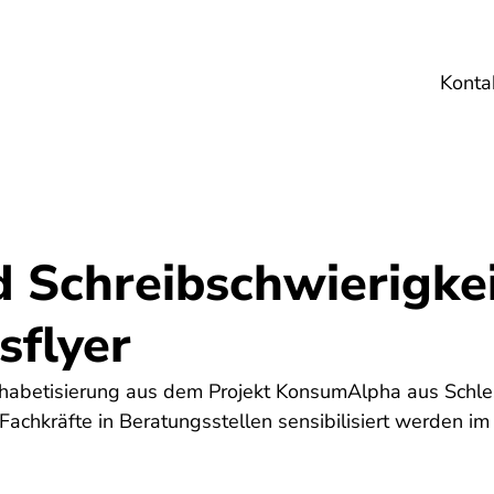
Konta
Umwelt
Gesundheit
Energie
Reis
 Schreibschwierigkei
sflyer
phabetisierung aus dem Projekt KonsumAlpha aus Schle
Fachkräfte in Beratungsstellen sensibilisiert werden i