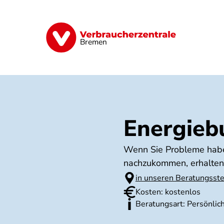
Direkt
zum
Inhalt
Finanzen
Digitales
Lebensmittel
Bremen
Energieb
Wenn Sie Probleme haben
nachzukommen, erhalten 
in unseren Beratungsste
Kosten: kostenlos
Beratungsart: Persönlich