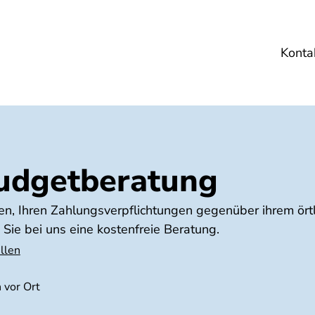
Konta
Umwelt
Gesundheit
Energie
Reis
udgetberatung
, Ihren Zahlungsverpflichtungen gegenüber ihrem örtl
Sie bei uns eine kostenfreie Beratung.
llen
 vor Ort