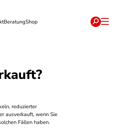
kt
Beratung
Shop
e
Verträge
rkauft?
eln, reduzierter
er ausverkauft, wenn Sie
solchen Fällen haben.