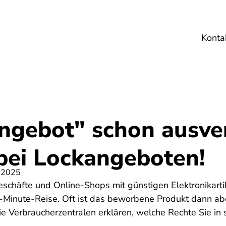
Konta
Umwelt
Gesundheit
Energie
Reis
ngebot" schon ausve
 bei Lockangeboten!
 2025
chäfte und Online-Shops mit günstigen Elektronikartik
t-Minute-Reise. Oft ist das beworbene Produkt dann ab
 Verbraucherzentralen erklären, welche Rechte Sie in 