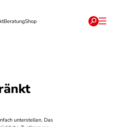
kt
Beratung
Shop
e
Verträge
ränkt
fach unterstellen. Das