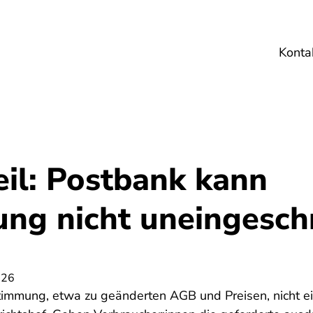
Konta
Umwelt
Gesundheit
Energie
Reis
il: Postbank kann
ng nicht uneingesch
026
immung, etwa zu geänderten AGB und Preisen, nicht ein