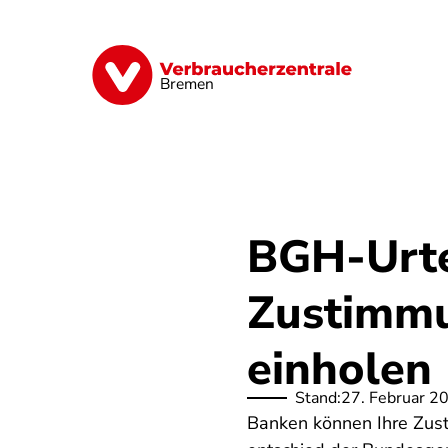
Direkt
zum
Inhalt
Finanzen
Digitales
Lebensmittel
Bremen
BGH-Urte
Zustimmu
einholen
Stand:
27. Februar 2
Banken können Ihre Zust