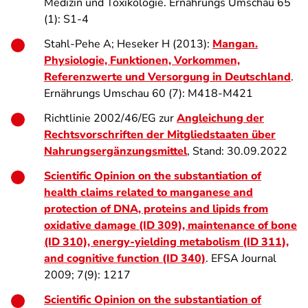
Medizin und Toxikologie. Ernährungs Umschau 65
(1): S1-4
Stahl-Pehe A; Heseker H (2013):
Mangan.
Physiologie, Funktionen, Vorkommen,
Referenzwerte und Versorgung in Deutschland
.
Ernährungs Umschau 60 (7): M418-M421
Richtlinie 2002/46/EG zur
Angleichung der
Rechtsvorschriften der Mitgliedstaaten über
Nahrungsergänzungsmittel
, Stand: 30.09.2022
Scientific Opinion on the substantiation of
health claims related to manganese and
protection of DNA, proteins and lipids from
oxidative damage (ID 309), maintenance of bone
(ID 310), energy-yielding metabolism (ID 311),
and cognitive function (ID 340)
. EFSA Journal
2009; 7(9): 1217
Scientific Opinion on the substantiation of