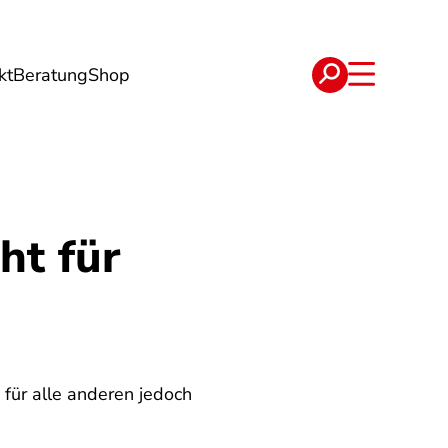
kt
Beratung
Shop
e
Verträge
ht für
 für alle anderen jedoch