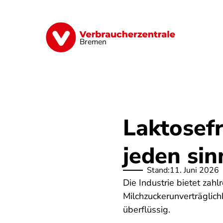
Direkt
zum
Inhalt
Finanzen
Digitales
Lebensmittel
Bremen
Laktosefr
jeden sin
Stand:
11. Juni 2026
Die Industrie bietet zah
Milchzuckerunverträglichk
überflüssig.