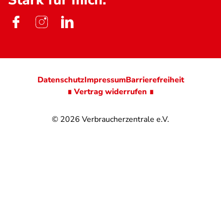
Stark für mich.
Datenschutz
Impressum
Barrierefreiheit
∎ Vertrag widerrufen ∎
© 2026
Verbraucherzentrale e.V.
@
@