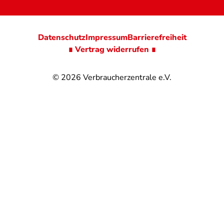
Datenschutz
Impressum
Barrierefreiheit
∎ Vertrag widerrufen ∎
© 2026
Verbraucherzentrale e.V.
@
@