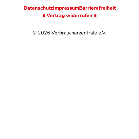
Datenschutz
Impressum
Barrierefreiheit
∎ Vertrag widerrufen ∎
© 2026
Verbraucherzentrale e.V.
@
@