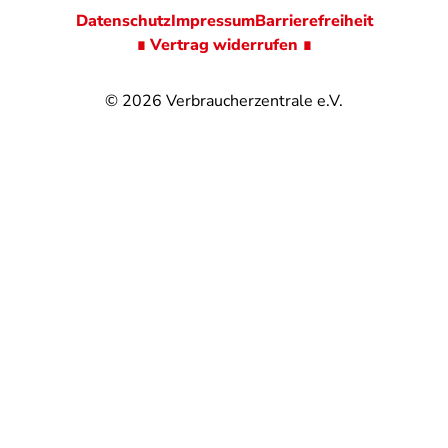
Datenschutz
Impressum
Barrierefreiheit
∎ Vertrag widerrufen ∎
© 2026
Verbraucherzentrale e.V.
@
@