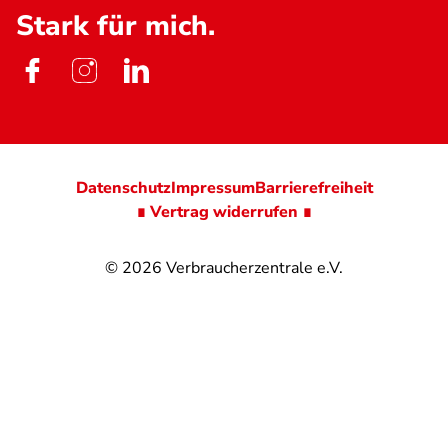
Stark für mich.
Datenschutz
Impressum
Barrierefreiheit
∎ Vertrag widerrufen ∎
© 2026
Verbraucherzentrale e.V.
@
@