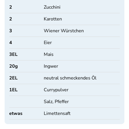
2
Zucchini
2
Karotten
3
Wiener Würstchen
4
Eier
3
EL
Mais
20
g
Ingwer
2
EL
neutral schmeckendes Öl
1
EL
Currypulver
Salz, Pfeffer
etwas
Limettensaft