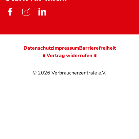
Datenschutz
Impressum
Barrierefreiheit
∎ Vertrag widerrufen ∎
© 2026
Verbraucherzentrale e.V.
@
@