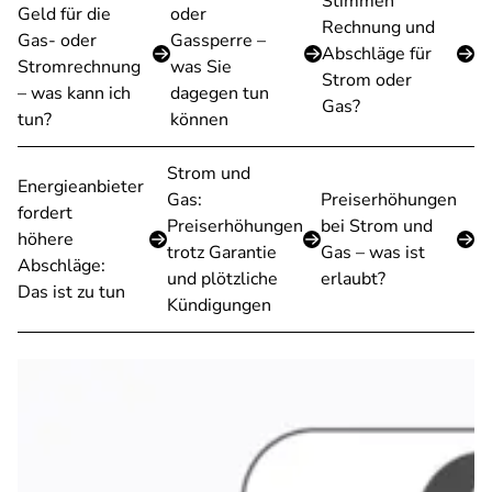
Stimmen
Geld für die
oder
Rechnung und
Gas- oder
Gassperre –
Abschläge für
Stromrechnung
was Sie
Strom oder
– was kann ich
dagegen tun
Gas?
tun?
können
Strom und
Energieanbieter
Gas:
Preiserhöhungen
fordert
Preiserhöhungen
bei Strom und
höhere
trotz Garantie
Gas – was ist
Abschläge:
und plötzliche
erlaubt?
Das ist zu tun
Kündigungen