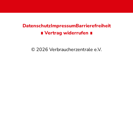
Datenschutz
Impressum
Barrierefreiheit
∎ Vertrag widerrufen ∎
© 2026
Verbraucherzentrale e.V.
@
@