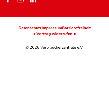
Datenschutz
Impressum
Barrierefreiheit
∎ Vertrag widerrufen ∎
© 2026
Verbraucherzentrale e.V.
@
@