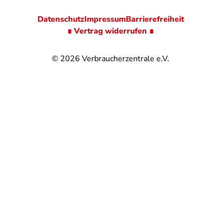
Datenschutz
Impressum
Barrierefreiheit
∎ Vertrag widerrufen ∎
© 2026
Verbraucherzentrale e.V.
@
@