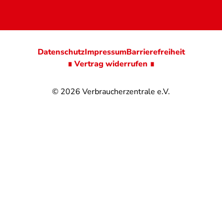
Datenschutz
Impressum
Barrierefreiheit
∎ Vertrag widerrufen ∎
© 2026
Verbraucherzentrale e.V.
@
@