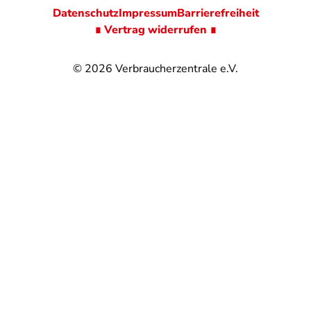
Datenschutz
Impressum
Barrierefreiheit
∎ Vertrag widerrufen ∎
© 2026
Verbraucherzentrale e.V.
@
@