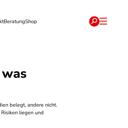
kt
Beratung
Shop
e
Verträge
d was
ien belegt, andere nicht.
 Risiken liegen und