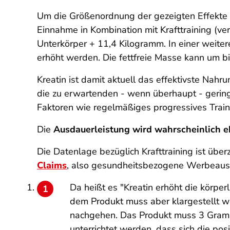
Um die Größenordnung der gezeigten Effekte 
Einnahme in Kombination mit Krafttraining (ver
Unterkörper + 11,4 Kilogramm. In einer weit
erhöht werden. Die fettfreie Masse kann um b
Kreatin ist damit aktuell das effektivste Nah
die zu erwartenden - wenn überhaupt - gerin
Faktoren wie regelmäßiges progressives Train
Die
Ausdauerleistung wird wahrscheinlich eh
Die Datenlage bezüglich Krafttraining ist übe
Claims
, also gesundheitsbezogene Werbeauss
Da heißt es "Kreatin erhöht die körperl
dem Produkt muss aber klargestellt we
nachgehen. Das Produkt muss
3 Gramm
unterrichtet werden, dass sich die pos