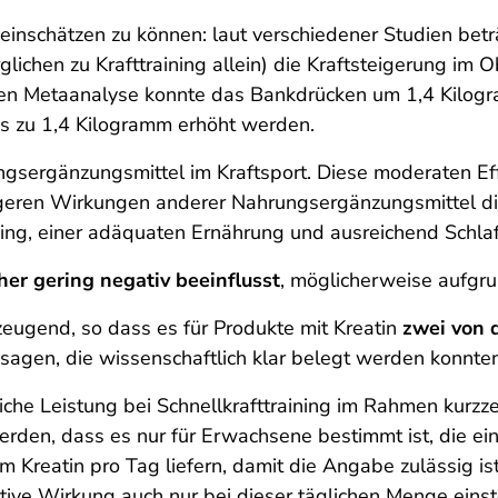
einschätzen zu können: laut verschiedener Studien bet
glichen zu Krafttraining allein) die Kraftsteigerung im
eren Metaanalyse konnte das Bankdrücken um 1,4 Kilo
is zu 1,4 Kilogramm erhöht werden.
rungsergänzungsmittel im Kraftsport. Diese moderaten E
geren Wirkungen anderer Nahrungsergänzungsmittel die
ing, einer adäquaten Ernährung und ausreichend Schlaf
er gering negativ beeinflusst
, möglicherweise aufgru
rzeugend, so dass es für Produkte mit K
reatin
zwei von 
agen, die wissenschaftlich klar belegt werden konnten
iche Leistung bei Schnellkrafttraining im Rahmen kurzzei
rden, dass es nur für Erwachsene bestimmt ist, die ein
 Kreatin pro Tag liefern, damit die Angabe zulässig i
itive Wirkung auch nur bei dieser täglichen Menge einst