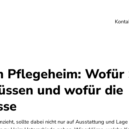
Konta
Umwelt
Gesundheit
Energie
Reis
m Pflegeheim: Wofür 
üssen und wofür die
sse
zieht, sollte dabei nicht nur auf Ausstattung und Lage