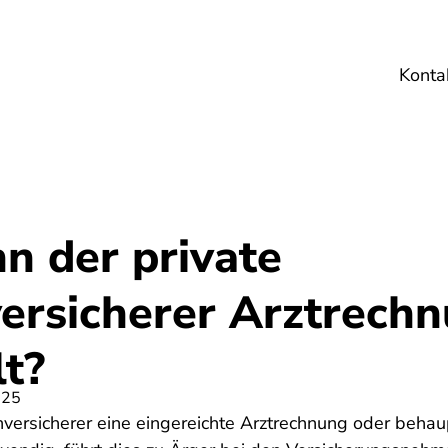
Konta
Umwelt
Gesundheit
Energie
Reis
n der private
ersicherer Arztrech
lt?
025
nversicherer eine eingereichte Arztrechnung oder beha