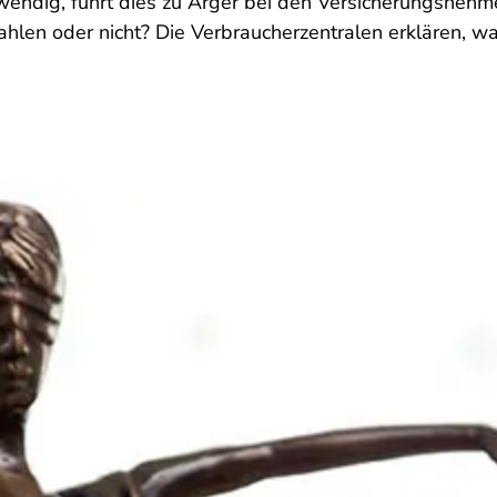
twendig, führt dies zu Ärger bei den Versicherungsnehm
hlen oder nicht? Die Verbraucherzentralen erklären, was