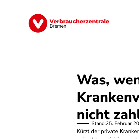
Direkt
zum
Inhalt
Finanzen
Digitales
Lebensmittel
Bremen
Was, wen
Krankenv
nicht zah
Stand:
25. Februar 2
Kürzt der private Kranke