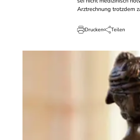
sei nicht medizinisch no
Arztrechnung trotzdem za
Drucken
Teilen