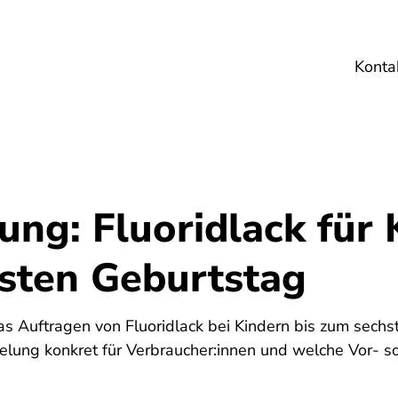
Konta
Umwelt
Gesundheit
Energie
Reis
ng: Fluoridlack für 
sten Geburtstag
s Auftragen von Fluoridlack bei Kindern bis zum sechs
lung konkret für Verbraucher:innen und welche Vor- so