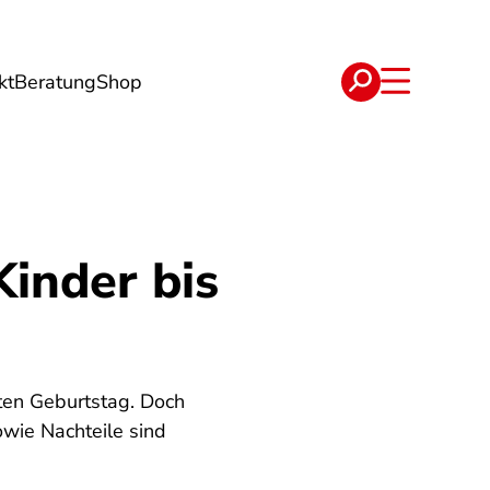
kt
Beratung
Shop
e
Verträge
Kinder bis
ten Geburtstag. Doch
wie Nachteile sind