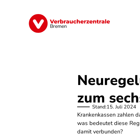
Direkt
zum
Inhalt
Finanzen
Digitales
Lebensmittel
Bremen
Neuregelu
zum sech
Stand:
15. Juli 2024
Krankenkassen zahlen da
was bedeutet diese Rege
damit verbunden?