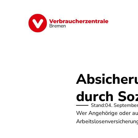
Direkt
zum
Inhalt
Finanzen
Digitales
Lebensmittel
Bremen
Absicher
durch So
Stand:
04. Septembe
Wer Angehörige oder auc
Arbeitslosenversicherung