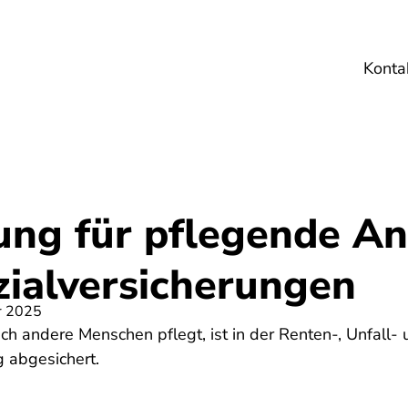
Konta
Umwelt
Gesundheit
Energie
Reis
ung für pflegende A
zialversicherungen
r 2025
h andere Menschen pflegt, ist in der Renten-, Unfall- 
 abgesichert.