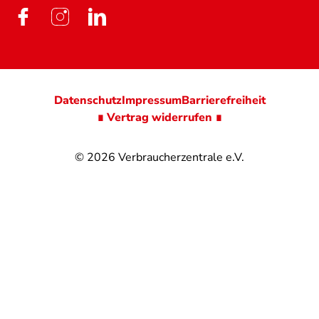
Datenschutz
Impressum
Barrierefreiheit
∎ Vertrag widerrufen ∎
© 2026
Verbraucherzentrale e.V.
@
@