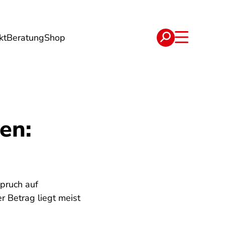
kt
Beratung
Shop
e
Verträge
en:
pruch auf
 Betrag liegt meist