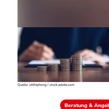
Quelle
:
sitthiphong / stock.adobe.com
Beratung & Ange