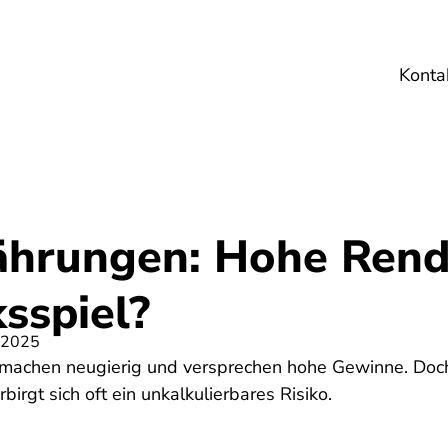
Konta
Umwelt
Gesundheit
Energie
Reis
hrungen: Hohe Rendi
sspiel?
 2025
achen neugierig und versprechen hohe Gewinne. Doch 
irgt sich oft ein unkalkulierbares Risiko.