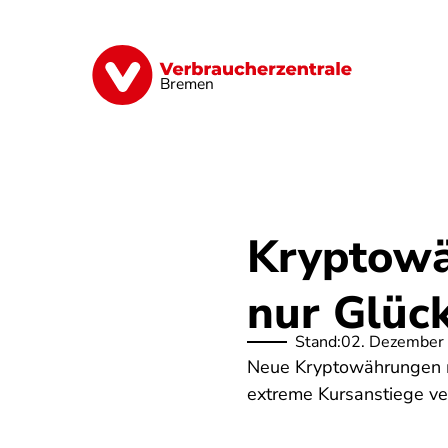
Direkt
zum
Inhalt
Finanzen
Digitales
Lebensmittel
Bremen
Kryptowä
nur Glück
Stand:
02. Dezember
Neue Kryptowährungen m
extreme Kursanstiege verb