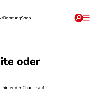
kt
Beratung
Shop
e
Verträge
te oder
hinter der Chance auf