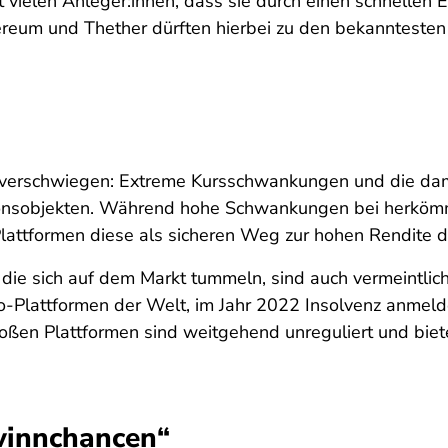
 vielen Anleger:innen, dass sie durch einen schnellen E
thereum und Thether dürften hierbei zu den bekanntest
t verschwiegen: Extreme Kursschwankungen und die dam
onsobjekten. Während hohe Schwankungen bei herkömm
lattformen diese als sicheren Weg zur hohen Rendite 
, die sich auf dem Markt tummeln, sind auch vermeintlic
o-Plattformen der Welt, im Jahr 2022 Insolvenz anmelde
ßen Plattformen sind weitgehend unreguliert und bieten
ewinnchancen“