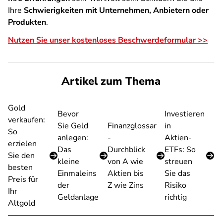
Ihre
Schwierigkeiten mit Unternehmen, Anbietern oder
Produkten
.
Nutzen Sie unser kostenloses Beschwerdeformular >>
Artikel zum Thema
Gold
Bevor
Investieren
verkaufen:
Sie Geld
Finanzglossar
in
So
anlegen:
-
Aktien-
erzielen
Das
Durchblick
ETFs: So
Sie den
kleine
von A wie
streuen
besten
Einmaleins
Aktien bis
Sie das
Preis für
der
Z wie Zins
Risiko
Ihr
Geldanlage
richtig
Altgold