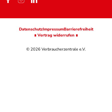
Datenschutz
Impressum
Barrierefreiheit
∎ Vertrag widerrufen ∎
© 2026
Verbraucherzentrale e.V.
@
@