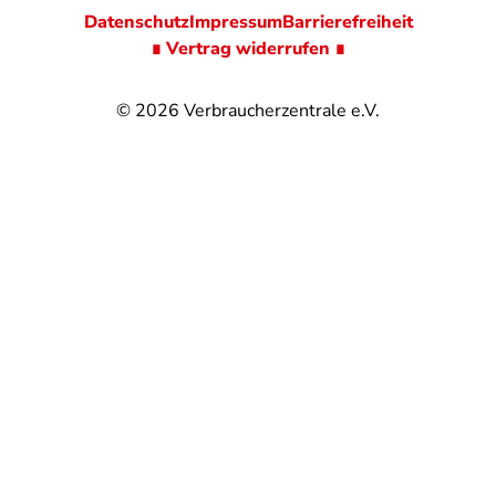
Datenschutz
Impressum
Barrierefreiheit
∎ Vertrag widerrufen ∎
© 2026
Verbraucherzentrale e.V.
@
@