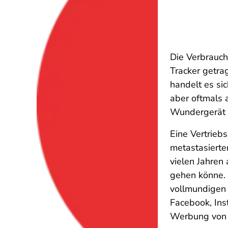
Die Verbrauch
Tracker getra
handelt es si
aber oftmals 
Wundergerät a
Eine Vertrieb
metastasierte
vielen Jahren
gehen könne. 
vollmundigen 
Facebook, Ins
Werbung von s