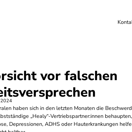
Konta
Umwelt
Gesundheit
Energie
Reis
rsicht vor falschen
itsversprechen
 2024
ralen haben sich in den letzten Monaten die Beschwer
elbstständige „Healy“-Vertriebspartner:innen behaupten
rose, Depressionen, ADHS oder Hauterkrankungen helfe