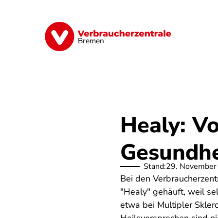
Direkt
zum
Inhalt
Finanzen
Digitales
Lebensmittel
Bremen
Healy: Vo
Gesundhe
Stand:
29. November
Bei den Verbraucherzent
"Healy" gehäuft, weil s
etwa bei Multipler Skle