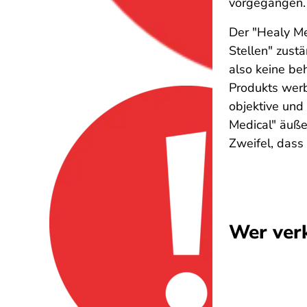
vorgegangen.
Der "Healy Me
Stellen" zust
also keine be
Produkts werb
objektive und
Medical" äuße
Zweifel, dass
Wer verk