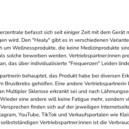
erzentrale befasst sich seit einiger Zeit mit dem Gerät
gen wird. Den "Healy" gibt es in verschiedenen Variante
ch um Wellnessprodukte, die keine Medizinprodukte sind
als solche beworben werden. Vertriebspartner:innen p
n, das über individualisierte "Frequenzen" Leiden linde
spartnerin behauptet, das Produkt habe bei diversen 
m Brustkrebs geholfen. Eine andere Vertriebspartnerin 
 an Multipler Sklerose erkrankt sei und nach Lähmungse
Wieder eine andere will keine Fatigue mehr, sondern v
Versprechen finden sich auf der jeweiligen Internetseite
tagram, YouTube, TikTok und Verkaufsportalen wie Klei
elbstständigen Vertriebspartner:innen ist die Verbrauc