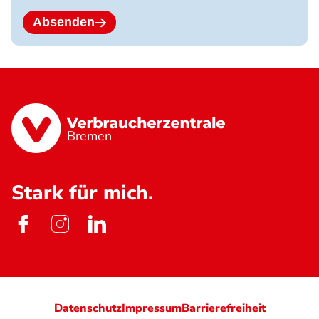
Dateitypen:
jpg
Absenden
jpeg
png
pdf.
Bremen
Stark für mich.
Datenschutz
Impressum
Barrierefreiheit