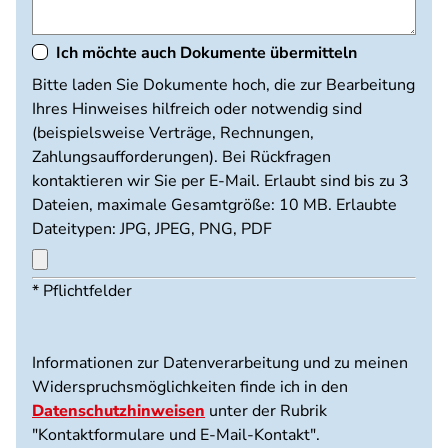
Ich möchte auch Dokumente übermitteln
Dokumente
Bitte laden Sie Dokumente hoch, die zur Bearbeitung
hochladen
Ihres Hinweises hilfreich oder notwendig sind
(beispielsweise Verträge, Rechnungen,
Zahlungsaufforderungen). Bei Rückfragen
kontaktieren wir Sie per E-Mail. Erlaubt sind bis zu 3
Dateien, maximale Gesamtgröße: 10 MB. Erlaubte
Dateitypen: JPG, JPEG, PNG, PDF
Maximal
* Pflichtfelder
3
Dateien
möglich.
Informationen zur Datenverarbeitung und zu meinen
10
Widerspruchsmöglichkeiten finde ich in den
MB
Datenschutzhinweisen
unter der Rubrik
Limit.
"Kontaktformulare und E-Mail-Kontakt".
Erlaubte