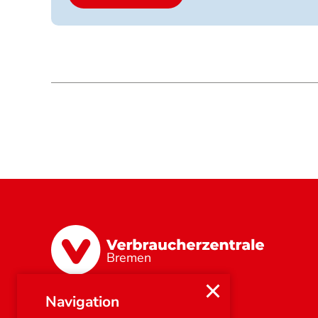
jpg
jpeg
png
pdf.
Bremen
Navigation