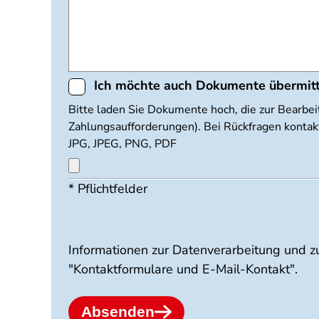
Ich möchte auch Dokumente übermit
Dokumente
Bitte laden Sie Dokumente hoch, die zur Bearbei
Zahlungsaufforderungen). Bei Rückfragen kontakt
hochladen
JPG, JPEG, PNG, PDF
* Pflichtfelder
Maximal
3
Dateien
möglich.
10
Informationen zur Datenverarbeitung und z
MB
"Kontaktformulare und E-Mail-Kontakt".
Limit.
Erlaubte
Dateitypen:
Absenden