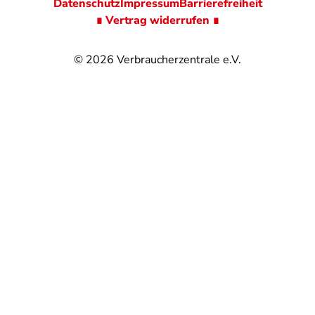
Datenschutz
Impressum
Barrierefreiheit
∎ Vertrag widerrufen ∎
© 2026
Verbraucherzentrale e.V.
@
@