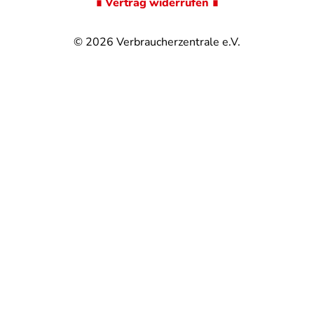
∎ Vertrag widerrufen ∎
© 2026
Verbraucherzentrale e.V.
@
@