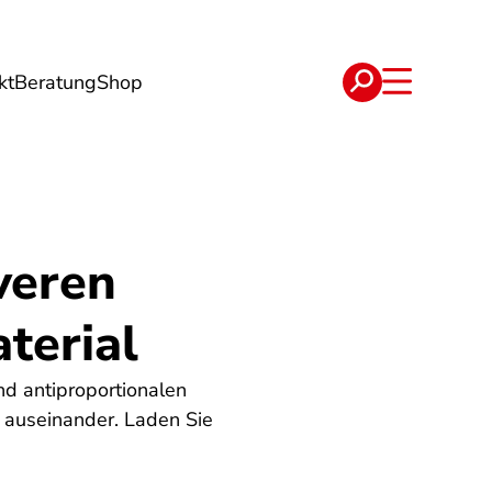
kt
Beratung
Shop
e
Verträge
veren
terial
nd antiproportionalen
 auseinander. Laden Sie