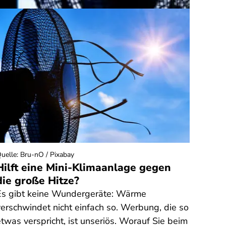
uelle
:
Bru-nO / Pixabay
Quelle
:
Hilft eine Mini-Klimaanlage gegen
Stro
die große Hitze?
– lo
Es gibt keine Wundergeräte: Wärme
Sogen
verschwindet nicht einfach so. Werbung, die so
Tarif
twas verspricht, ist unseriös. Worauf Sie beim
Weg z