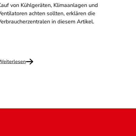
Kauf von Kühlgeräten, Klimaanlagen und
Strom
entilatoren achten sollten, erklären die
aber 
Verbraucherzentralen in diesem Artikel.
Die V
worau
Weiterlesen
Weite