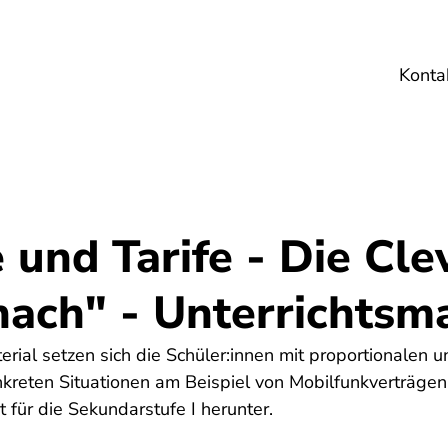
Konta
Umwelt
Gesundheit
Energie
Reis
 und Tarife - Die Cle
ach" - Unterrichtsma
erial setzen sich die Schüler:innen mit proportionalen u
eten Situationen am Beispiel von Mobilfunkverträgen
it für die Sekundarstufe I herunter.