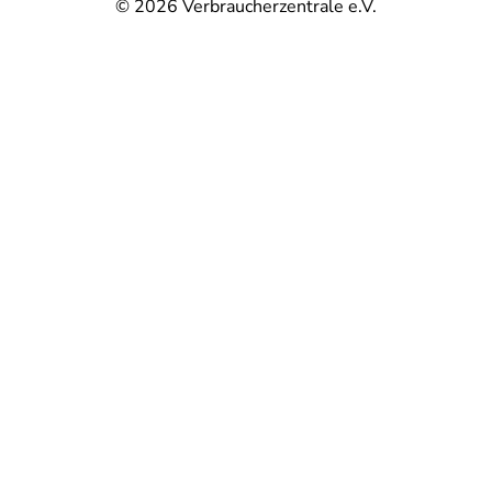
© 2026
Verbraucherzentrale e.V.
@
@