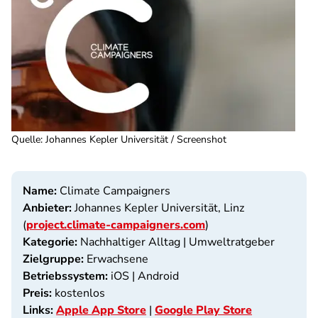
Quelle
:
Johannes Kepler Universität / Screenshot
Name:
Climate Campaigners
Anbieter:
Johannes Kepler Universität, Linz
(
project.climate-campaigners.com
)
Kategorie:
Nachhaltiger Alltag | Umweltratgeber
Zielgruppe:
Erwachsene
Betriebssystem:
iOS | Android
Preis:
kostenlos
Links:
Apple App Store
|
Google Play Store