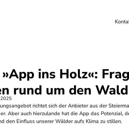
Konta
Umwelt
Gesundheit
Energie
Reis
 »App ins Holz«: Fra
n rund um den Wald
 2025
ungsangebot richtet sich der Anbieter aus der Steiermar
nder. Aber auch hierzulande hat die App das Potenzial,
nd den Einfluss unserer Wälder aufs Klima zu stillen.