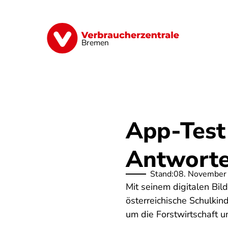
Direkt
zum
Inhalt
Finanzen
Digitales
Lebensmittel
Bremen
App-Test
Antworte
Stand:
08. November
Mit seinem digitalen Bild
österreichische Schulki
um die Forstwirtschaft u