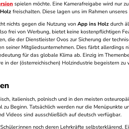
rsion
spielen möchte. Eine Kamerafreigabe wird nur z
 Holz
freischalten. Diese lagen uns im Rahmen unseres T
icht nichts gegen die Nutzung von
App ins Holz
durch äl
 also frei von Werbung, bietet keine kostenpflichtigen F
 die der Dienstleister Ovos zur Sicherung der technisc
sen seiner Mitgliedsunternehmen. Dies färbt allerdings n
edeutung für das globale Klima ab. Einzig im Themenb
in der (österreichischen) Holzindustrie begeistern zu wo
gen
ösisch, italienisch, polnisch und in den meisten osteuro
l zu Beginn. Tatsächlich werden nur die Menüpunkte und
nd Videos sind ausschließlich auf deutsch verfügbar.
Schüler:innen noch deren Lehrkräfte selbsterklärend. Ei