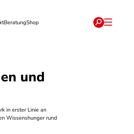
kt
Beratung
Shop
e
Verträge
gen und
k in erster Linie an
 den Wissenshunger rund