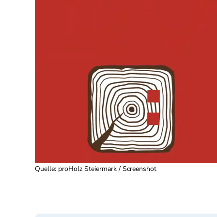
Quelle
:
proHolz Steiermark / Screenshot