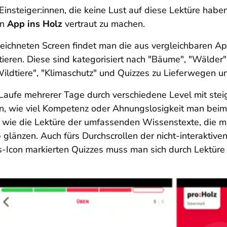
insteiger:innen, die keine Lust auf diese Lektüre haben,
on
App ins Holz
vertraut zu machen.
hneten Screen findet man die aus vergleichbaren App
eren. Diese sind kategorisiert nach "Bäume", "Wälder",
dtiere", "Klimaschutz" und Quizzes zu Lieferwegen und
m Laufe mehrerer Tage durch verschiedene Level mit st
on, wie viel Kompetenz oder Ahnungslosigkeit man bei
u wie die Lektüre der umfassenden Wissenstexte, die 
glänzen. Auch fürs Durchscrollen der nicht-interaktive
s-Icon markierten Quizzes muss man sich durch Lektüre